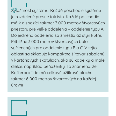
Zvláštnosť systému: Každé poschodie systému
je rozdelené presne tak isto. Každé poschodie
má k dispozícii takmer 3 000 metrov štvorcových
priestoru pre veľké oddelenia – oddelenie typu A.
Do jedného oddelenia sa zmestia až štyri kufre.
Približne 3 000 metrov štvorcových bolo
vyčlenených pre oddelenie typu B a C. V tejto
oblasti sa skladuje kompaktnejší tovar zabalený
v kartónových škatuliach, ako sú kabelky a malé
dielce, napríklad peňaženky. To znamená, že
Kofferprofi.de má celkovú úžitkovú plochu
takmer 6 000 metrov štvorcových na každej
úrovni