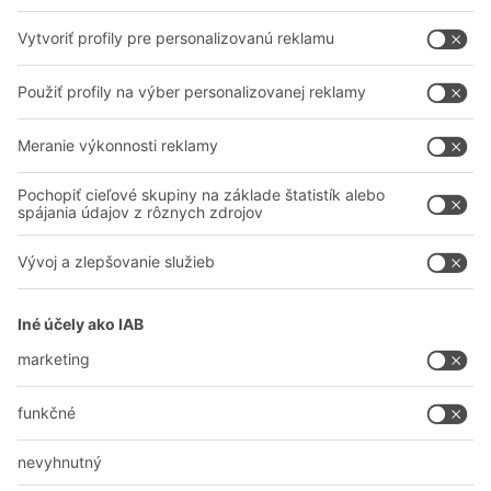
Profesionálne sklady
O nás
Na stiahnutie
BITO vo svete
Kontaktný formulár
Naše výrobné závody
Zdieľať
A
BIT O
F
YOUR LIFE.
038 760 00 86
© 2026 BITO-Lagertechnik Bittmann GmbH
Dizajn & realizácia
+ | LOUIS
INTERNET