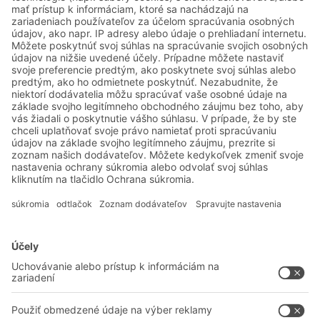
využitie kapacity.
Systémové riešenia
Intralogistické riešenia
Prepravky a boxy
Regálové systémy
Dopravné systémy
Služby
Poradenstvo a služby
Spoločnosť