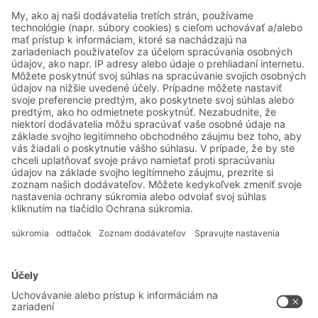
zabezpečujú plynulý prísun komponentov
na montáž
Systémové riešenia
Intralogistické riešenia
Prepravky a boxy
Regálové systémy
Dopravné systémy
Služby