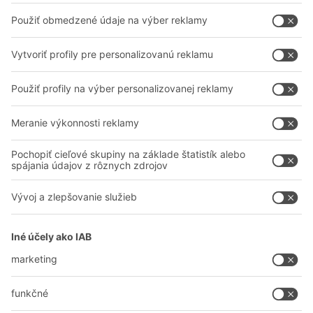
Poradenstvo a služby
Spoločnosť
Profesionálne sklady
O nás
Na stiahnutie
BITO vo svete
Kontaktný formulár
Naše výrobné závody
Zdieľať
A
BIT O
F
YOUR LIFE.
038 760 00 86