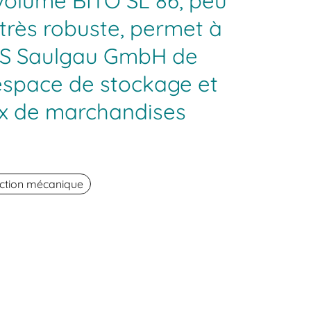
volume BITO SL 86, peu
très robuste, permet à
AS Saulgau GmbH de
l'espace de stockage et
ux de marchandises
ction mécanique