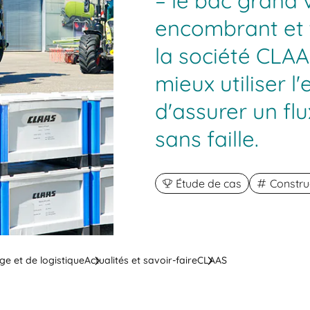
– le bac grand 
encombrant et 
la société CLA
mieux utiliser 
d'assurer un fl
sans faille.
Étude de cas
Constru
ge et de logistique
Actualités et savoir-faire
CLAAS