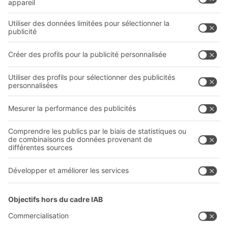
Solutions intralogistiques
Formulaire de contact
Bacs en plastique
Systèmes de rayonnages
Systèmes de transport
Prestations de service
Entreprise
Follow us
Qui sommes-nous ?
Sites internationaux
Sites de production
A
BIT O
F
YOUR LIFE.