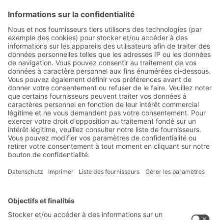
Notice_d_utilisation_LEO_FR.pdf
PDF | 3 MB
Abonnez-vous à la lettre
d'information de BITO :
Actualités de l'entrepôt et de
la logistique
Réductions exclusives
Innovations
S'inscrire à la newsletter
Solutions
Conseils & Services