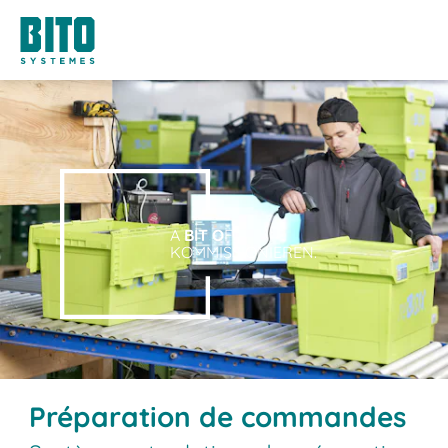
A
BIT O
F
KOMMISSIONIEREN.
Préparation de commandes