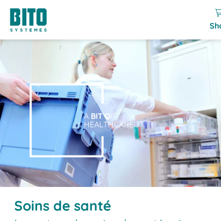
Sh
A
BIT O
F
HEALTHCARE.
Soins de santé