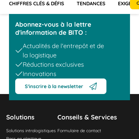
CHIFFRES CLÉS & DÉFIS
TENDANCES
EXIGENC
C
Abonnez-vous à la lettre
d'information de BITO :
Actualités de l'entrepôt et de
la logistique
Réductions exclusives
Innovations
S'inscrire à la newsletter
Solutions
Conseils & Services
Solutions intralogistiques
Formulaire de contact
Bacs en plastique