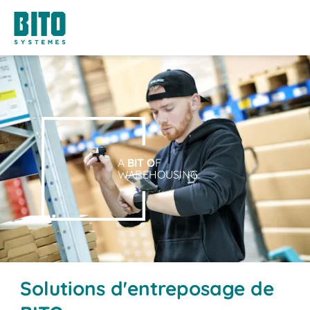
A
BIT O
F
WAREHOUSING.
Solutions d'entreposage de