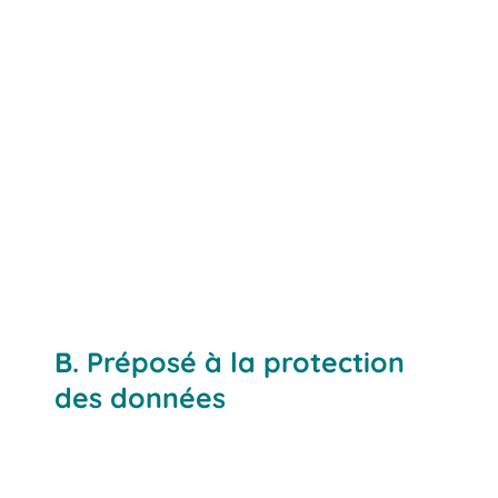
B. Préposé à la protection
www.bito.com
des données