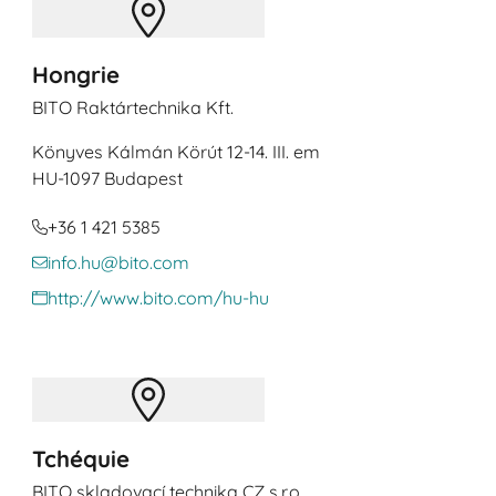
Hongrie
BITO Raktártechnika Kft.
Könyves Kálmán Körút 12-14. III. em
HU
-1097 Budapest
+36 1 421 5385
info.hu@bito.com
http://www.bito.com/hu-hu
Tchéquie
BITO skladovací technika CZ s.r.o.