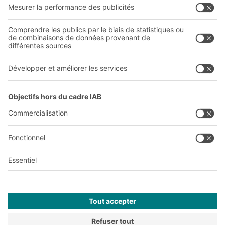
Sites internationaux
Sites de production
A
BIT O
F
YOUR LIFE.
01 72 84 90 20
© 2026 BITO-Lagertechnik Bittmann GmbH
Conception et réalisation
+ | LOUIS
INTERNET
Cette offre est destinée à l'industrie, à l'artisanat, au
commerce et aux professions libérales pour une utilisation
dans le cadre d'une activité indépendante, professionnelle ou
commerciale.