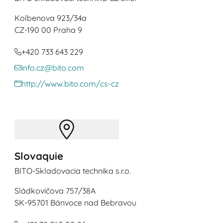
Kolbenova 923/34a
CZ
-190 00 Praha 9
+420 733 643 229
info.cz@bito.com
http://www.bito.com/cs-cz
Slovaquie
BITO-Skladovacia technika s.r.o.
Sládkovičova 757/38A
SK
-95701 Bánvoce nad Bebravou