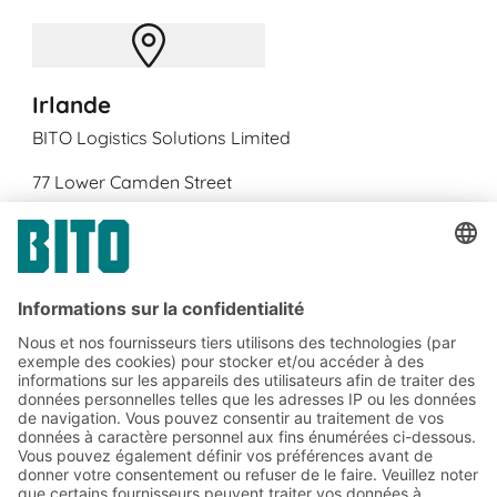
Irlande
BITO Logistics Solutions Limited
77 Lower Camden Street
IE
-Dublin 2
+353 1 5686718
info.ie@bito.com
https://www.bito.com/en-ie
Abonnez-vous à la lettre
d'information de BITO :
Actualités de l'entrepôt et de