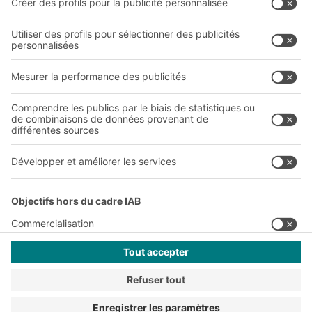
Sites de production
A
BIT O
F
YOUR LIFE.
01 72 84 90 20
© 2026 BITO-Lagertechnik Bittmann GmbH
Conception et réalisation
+ | LOUIS
INTERNET
Cette offre est destinée à l'industrie, à l'artisanat, au
commerce et aux professions libérales pour une utilisation
dans le cadre d'une activité indépendante, professionnelle ou
commerciale.
Terms of assembly
CGV
Protection de vos données personnelles