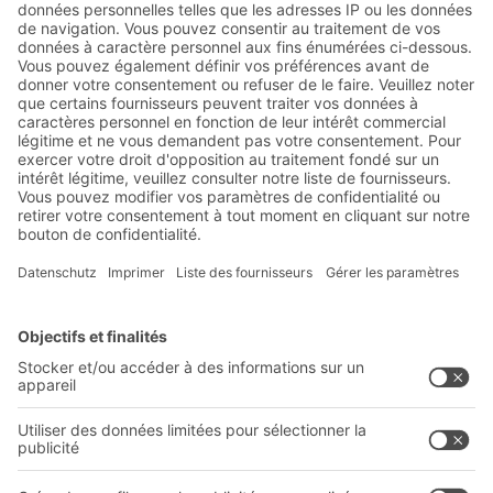
Réductions exclusives
Innovations
S'inscrire à la newsletter
Solutions
Conseils & Services
Solutions intralogistiques
Formulaire de contact
Bacs en plastique
Systèmes de rayonnages
Systèmes de transport
Prestations de service
Entreprise
Follow us
Qui sommes-nous ?
Sites internationaux