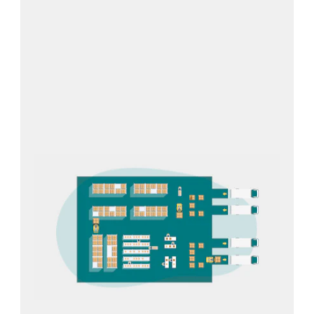
Réception des marchandises
(avis
de commande, réception, contrôle
de qualité, stockage)
Sortie de marchandises
(disposition des commandes,
préparation des commandes,
emballage, expédition)