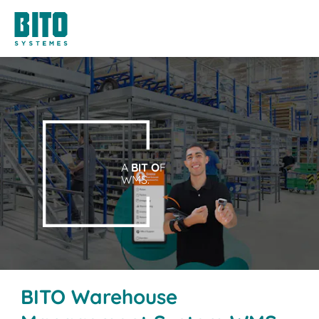
A
BIT O
F
WMS.
BITO Warehouse