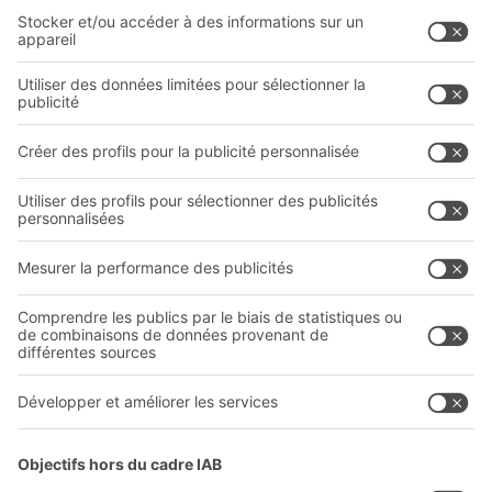
Solutions
Conseils & Services
Solutions intralogistiques
Formulaire de contact
Bacs en plastique
Systèmes de rayonnages
Systèmes de transport
Prestations de service
Entreprise
Follow us
Qui sommes-nous ?
Sites internationaux
Sites de production
A
BIT O
F
YOUR LIFE.