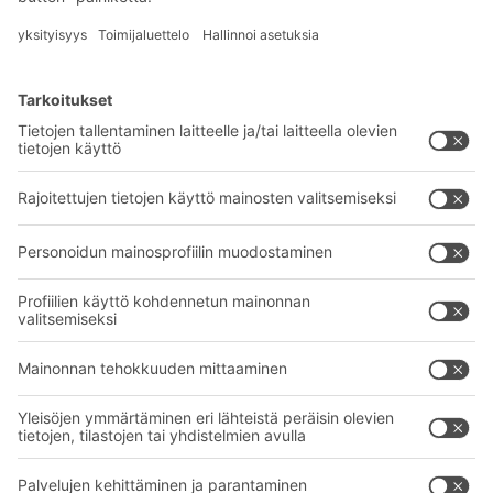
Tilaa uutiskirjeemme
BITO-ratkaisut
Neuvonta & Palvelu
Intralogistiikan ratkaisut
BITO TUOTEKATALOGI
Laatikot ja säiliöt
BITO PROJEKTIOPAS
Hylly- ja varastointiratkaisut
Lataukset
Kuljetusjärjestelmät
Yhteydenottolomake
Palvelumme
Yritys
Follow us
Tietoa meistä
Kansainvälinen verkostomme
Tehtaamme