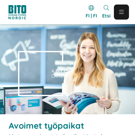
FI | FI
Etsi
A
BIT O
F
CAREER.
Avoimet työpaikat