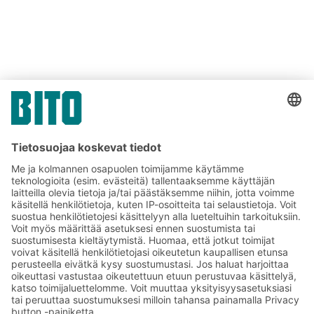
hrnordic
@
bito
.
com
Tilaa BITO-uutiskirjeemme:
Uutisia ja faktoja
varastologistiikan
maailmasta
Eksklusiiviset alennukset
Tuoteinnovaatiot