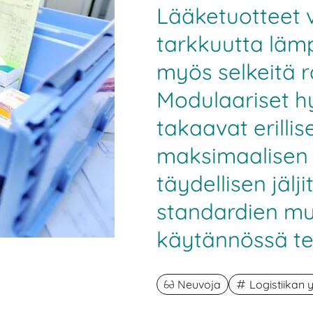
Lääketuotteet v
tarkkuutta lämp
myös selkeitä r
Modulaariset h
takaavat erillis
maksimaalisen
täydellisen jäl
standardien muk
käytännössä te
Neuvoja
Logistiikan