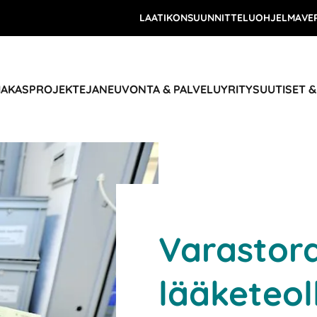
LAATIKONSUUNNITTELUOHJELMA
VE
IAKASPROJEKTEJA
NEUVONTA & PALVELU
YRITYS
UUTISET 
Varastora
lääketeol