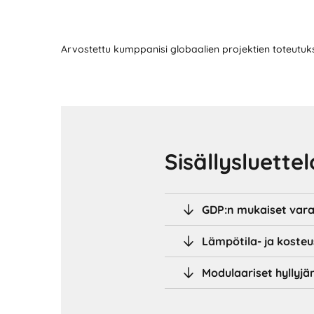
Arvostettu kumppanisi globaalien projektien toteutu
Sisällysluettel
GDP:n mukaiset varas
Lämpötila- ja koste
Modulaariset hyllyjä