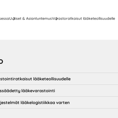
ksessa
Uutiset & Asiantuntemus
Varastoratkaisut lääketeollisuudelle
o
tointiratkaisut lääketeollisuudelle
ussäädetty lääkevarastointi
rjestelmät lääkelogistiikkaa varten