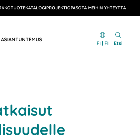
RKKOTUOTEKATALOGI
PROJEKTIOPAS
OTA MEIHIN YHTEYTTÄ
& ASIANTUNTEMUS
FI | FI
Etsi
tkaisut
lisuudelle