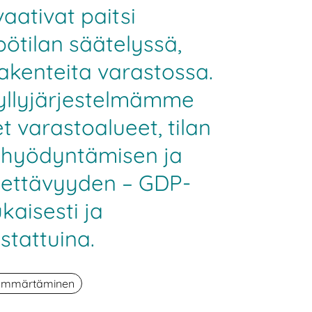
aativat paitsi
ötilan säätelyssä,
akenteita varastossa.
yllyjärjestelmämme
et varastoalueet, tilan
 hyödyntämisen ja
jitettävyyden – GDP-
aisesti ja
stattuina.
 ymmärtäminen