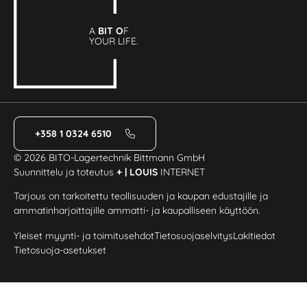
A
BIT O
F
YOUR LIFE.
+358 1 0324 6510
© 2026 BITO-Lagertechnik Bittmann GmbH
Suunnittelu ja toteutus
+ | LOUIS
INTERNET
Tarjous on tarkoitettu teollisuuden ja kaupan edustajille ja
ammatinharjoittajille ammatti- ja kaupalliseen käyttöön.
Yleiset myynti- ja toimitusehdot
Tietosuojaselvitys
Lakitiedot
Tietosuoja-asetukset