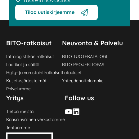
Tilaa uutiskirjeemme
BITO-ratkaisut
Neuvonta & Palvelu
Intralogistiikan ratkaisut
BITO TUOTEKATALOGI
Laatikot ja säiliöt
BITO PROJEKTIOPAS
Hylly- ja varastointiratkaisut
Lataukset
Kuljetusjärjestelmät
Yhteydenottolomake
Palvelumme
Yritys
Follow us
Tietoa meistä
Kansainvälinen verkostomme
Tehtaamme