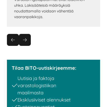
uhka. Lakisääteisiä määräyksiä
noudattamalla voidaan vähentää
vaaranpaikkoja.
Tilaa BITO-uutiskirjeemme:
Uutisia ja faktoja
varastologistiikan
maailmasta
Eksklusiiviset alennukset
Tuoteinnovaatiot