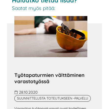
Haluatko tietää lisää?
Saatat myös pitää:
Työtapaturmien välttäminen
varastotyössä
28.10.2020
SUUNNITTELUSTA TOTEUTUKSEEN -PALVELU
Varaston työtapaturmat ovat todellinen