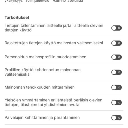
BITO-ratkaisut
Neuvonta & Palvelu
Intralogistiikan ratkaisut
BITO TUOTEKATALOGI
Laatikot ja säiliöt
BITO PROJEKTIOPAS
Hylly- ja varastointiratkaisut
Lataukset
Kuljetusjärjestelmät
Yhteydenottolomake
Palvelumme
Yritys
Follow us
Tietoa meistä
Kansainvälinen verkostomme
Tehtaamme
A
BIT O
F