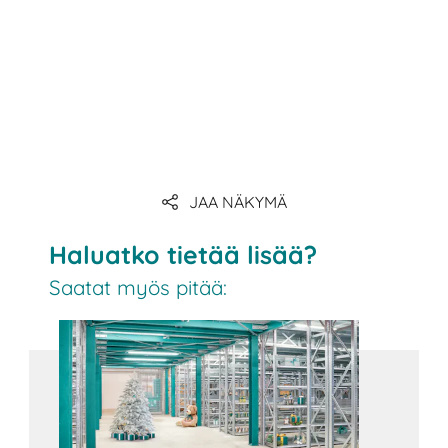
JAA NÄKYMÄ
Haluatko tietää lisää?
Saatat myös pitää: