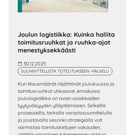
Joulun logistiikka: Kuinka hallita
toimitusruuhkat ja ruuhka-ajat
menestyksekkäästi
30.12.2025
SUUNNITTELUSTA TOTEUTUKSEEN -PALVELU
Kun tilausmäärät räjähtävät joulukuussa ja
toimitusruuhkat uhkaavat, ennakoiva
joululogistiikka on avain asiakkaiden
tyytyväisyyden ylläpitämiseen. Selkeillä
prosesseilla, tarkalla varastosuunnittelulla
ja joustavalla sesonki-strategialla voit
varmistaa toimitusketjujen vakauden,
välttää varastojen tyhjenemisen riskit ja