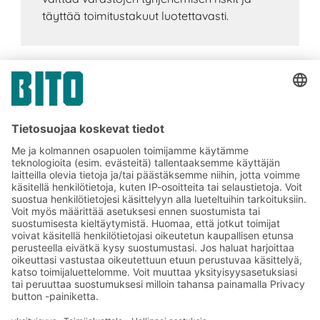
täyttää toimitustakuut luotettavasti.
Tilaa BITO-uutiskirjeemme:
Uutisia ja faktoja
varastologistiikan
maailmasta
Eksklusiiviset alennukset
Tuoteinnovaatiot
Tilaa uutiskirjeemme