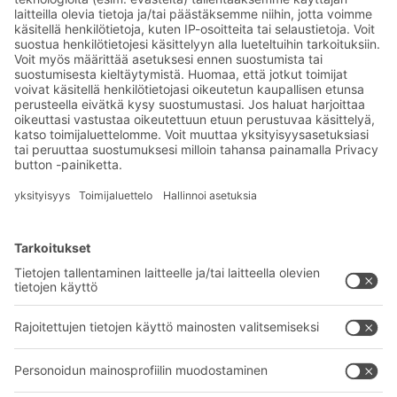
Tilaa BITO-uutiskirjeemme:
Uutisia ja faktoja
varastologistiikan
maailmasta
Eksklusiiviset alennukset
Tuoteinnovaatiot
Tilaa uutiskirjeemme
BITO-ratkaisut
Neuvonta & Palvelu
Intralogistiikan ratkaisut
BITO TUOTEKATALOGI
Laatikot ja säiliöt
BITO PROJEKTIOPAS
Hylly- ja varastointiratkaisut
Lataukset
Kuljetusjärjestelmät
Yhteydenottolomake