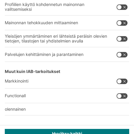
Palvelumme
Yritys
Follow us
Tietoa meistä
Kansainvälinen verkostomme
Tehtaamme
A
BIT O
F
YOUR LIFE.
+358 1 0324 6510
© 2026 BITO-Lagertechnik Bittmann GmbH
Suunnittelu ja toteutus
+ | LOUIS
INTERNET