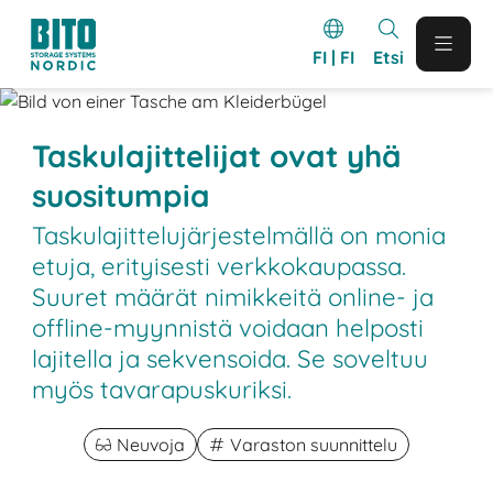
FI | FI
Etsi
Taskulajittelijat ovat yhä
suositumpia
Taskulajittelujärjestelmällä on monia
etuja, erityisesti verkkokaupassa.
Suuret määrät nimikkeitä online- ja
offline-myynnistä voidaan helposti
lajitella ja sekvensoida. Se soveltuu
myös tavarapuskuriksi.
Neuvoja
Varaston suunnittelu