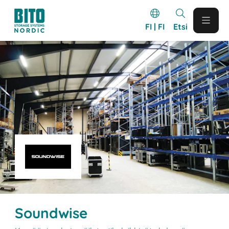
FI | FI
Etsi
Soundwise