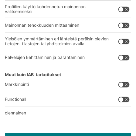
Palvelumme
Yritys
Follow us
Tietoa meistä
Kansainvälinen verkostomme
Tehtaamme
A
BIT O
F
YOUR LIFE.
+358 1 0324 6510
© 2026 BITO-Lagertechnik Bittmann GmbH
Suunnittelu ja toteutus
+ | LOUIS
INTERNET