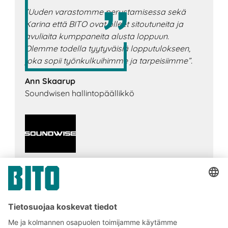
”Uuden varastomme perustamisessa sekä
Karina että BITO ovat olleet sitoutuneita ja
avuliaita kumppaneita alusta loppuun.
Olemme todella tyytyväisiä lopputulokseen,
joka sopii työnkulkuihimme ja tarpeisiimme”.
Ann Skaarup
Soundwisen hallintopäällikkö
JAA NÄKYMÄ