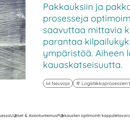
Pakkauksiin ja pakka
prosesseja optimoim
saavuttaa mittavia 
parantaa kilpailukyk
ympäristöä. Aiheen 
kauaskatseisuutta.
Neuvoja
Logistiikkaprosessien
ksessa
Uutiset & Asiantuntemus
Pakkausten optimointi kappaletavara