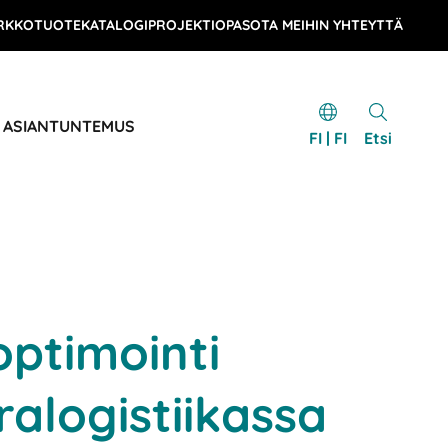
RKKOTUOTEKATALOGI
PROJEKTIOPAS
OTA MEIHIN YHTEYTTÄ
& ASIANTUNTEMUS
FI | FI
Etsi
ptimointi
alogistiikassa