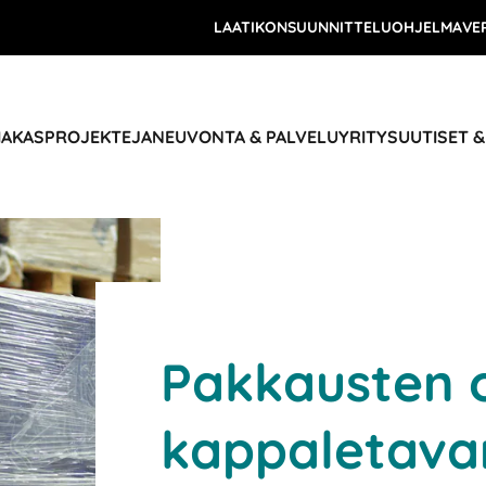
LAATIKONSUUNNITTELUOHJELMA
VE
IAKASPROJEKTEJA
NEUVONTA & PALVELU
YRITYS
UUTISET 
Pakkausten o
kappaletavar