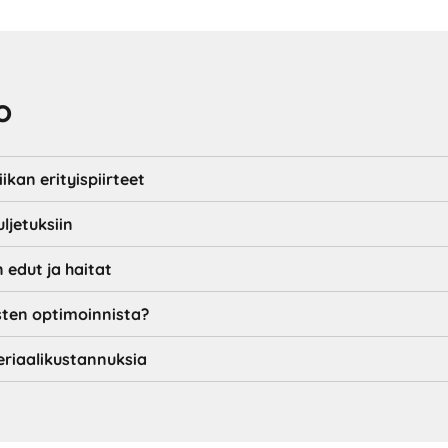
o
ikan erityispiirteet
ljetuksiin
 edut ja haitat
ten optimoinnista?
riaalikustannuksia