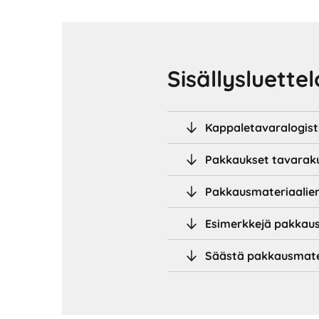
Sisällysluettel
Kappaletavaralogisti
Pakkaukset tavaraku
Pakkausmateriaalien
Esimerkkejä pakkaus
Säästä pakkausmate