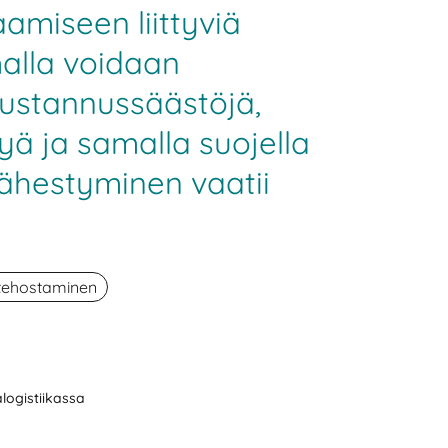
amiseen liittyviä
alla voidaan
kustannussäästöjä,
yä ja samalla suojella
lähestyminen vaatii
 tehostaminen
logistiikassa