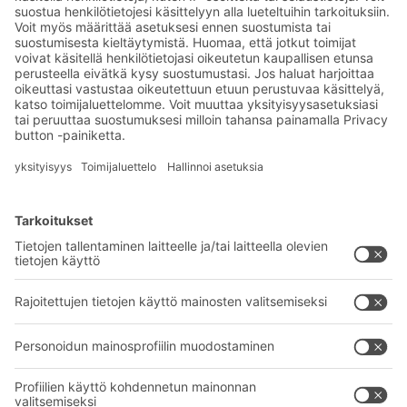
Uutisia ja faktoja
varastologistiikan
maailmasta
Eksklusiiviset alennukset
Tuoteinnovaatiot
Tilaa uutiskirjeemme
BITO-ratkaisut
Neuvonta & Palvelu
Intralogistiikan ratkaisut
BITO TUOTEKATALOGI
Laatikot ja säiliöt
BITO PROJEKTIOPAS
Hylly- ja varastointiratkaisut
Lataukset
Kuljetusjärjestelmät
Yhteydenottolomake
Palvelumme