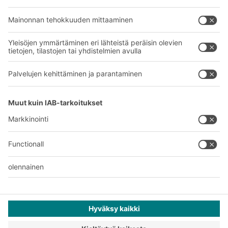
Yritys
Follow us
Tietoa meistä
Kansainvälinen verkostomme
Tehtaamme
A
BIT O
F
YOUR LIFE.
+358 1 0324 6510
© 2026 BITO-Lagertechnik Bittmann GmbH
Suunnittelu ja toteutus
+ | LOUIS
INTERNET
Tarjous on tarkoitettu teollisuuden ja kaupan edustajille ja
ammatinharjoittajille ammatti- ja kaupalliseen käyttöön.