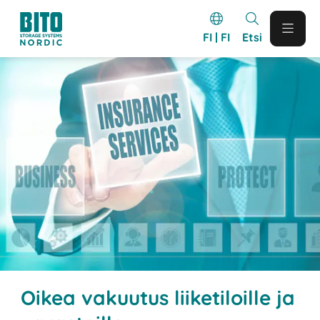
FI | FI
Etsi
Oikea vakuutus liiketiloille ja