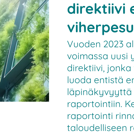
direktiivi
viherpes
Vuoden 2023 alu
voimassa uusi 
direktiivi, jonk
luoda entistä
läpinäkyvyyttä
raportointiin. 
raportointi ri
taloudelliseen r