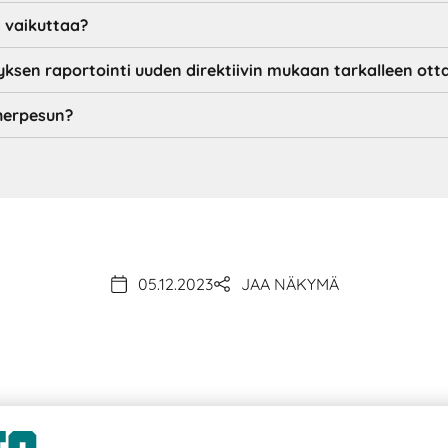
ä vaikuttaa?
yksen raportointi uuden direktiivin mukaan tarkalleen ot
herpesun?
05.12.2023
JAA NÄKYMÄ