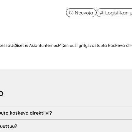
Neuvoja
Logistiikan
ksessa
Uutiset & Asiantuntemus
Miten uusi yritysvastuuta koskeva dir
o
uuta koskeva direktiivi?
uuttuu?