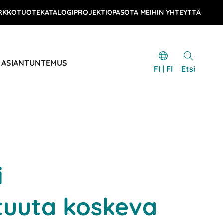
RKKOTUOTEKATALOGI
PROJEKTIOPAS
OTA MEIHIN YHTEYTTÄ
& ASIANTUNTEMUS
FI | FI
Etsi
i
tuuta koskeva