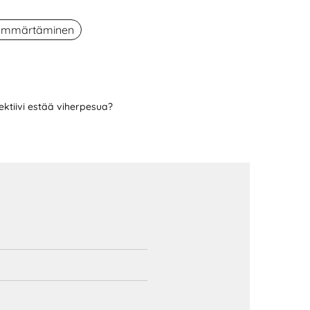
 ymmärtäminen
ektiivi estää viherpesua?