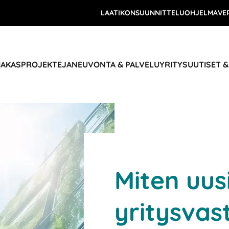
LAATIKONSUUNNITTELUOHJELMA
VE
IAKASPROJEKTEJA
NEUVONTA & PALVELU
YRITYS
UUTISET 
Miten uus
yritysvas