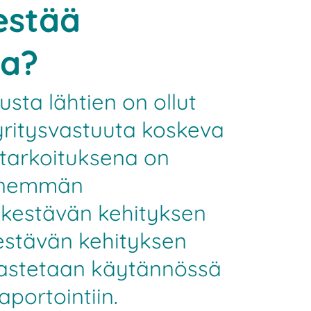
 estää
ua?
sta lähtien on ollut
yritysvastuuta koskeva
a tarkoituksena on
 enemmän
 kestävän kehityksen
Kestävän kehityksen
nnastetaan käytännössä
aportointiin.