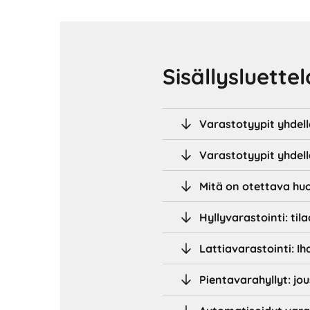
Sisällysluettel
Varastotyypit yhdellä
Varastotyypit yhdell
Mitä on otettava h
Hyllyvarastointi: til
Lattiavarastointi: Ih
Pientavarahyllyt: jou