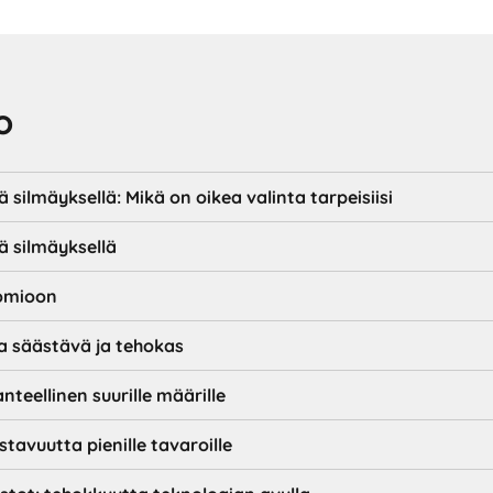
o
 silmäyksellä: Mikä on oikea valinta tarpeisiisi
ä silmäyksellä
uomioon
aa säästävä ja tehokas
anteellinen suurille määrille
stavuutta pienille tavaroille