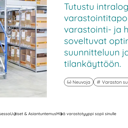
Tutustu intralogi
varastointitapoi
varastointi- ja 
soveltuvat opt
suunnitteluun 
tilankäyttöön.
Neuvoja
Varaston su
ksessa
Uutiset & Asiantuntemus
Mikä varastotyyppi sopii sinulle