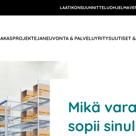
LAATIKONSUUNNITTELUOHJELMA
VE
IAKASPROJEKTEJA
NEUVONTA & PALVELU
YRITYS
UUTISET 
Mikä vara
sopii sinul