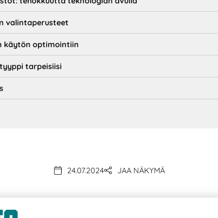
stot: tehokkuutta teknologian avulla
n valintaperusteet
an käytön optimointiin
yyppi tarpeisiisi
s
24.07.2024
JAA NÄKYMÄ