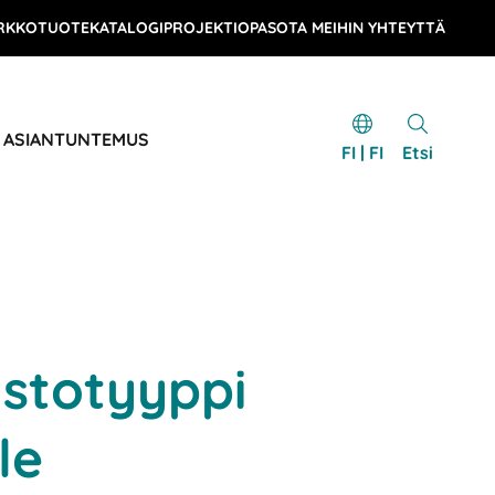
RKKOTUOTEKATALOGI
PROJEKTIOPAS
OTA MEIHIN YHTEYTTÄ
& ASIANTUNTEMUS
FI | FI
Etsi
stotyyppi
le