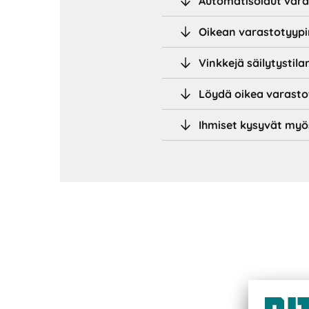
Automatisoidut vara
Oikean varastotyypi
Vinkkejä säilytystil
Löydä oikea varastot
Ihmiset kysyvät myö