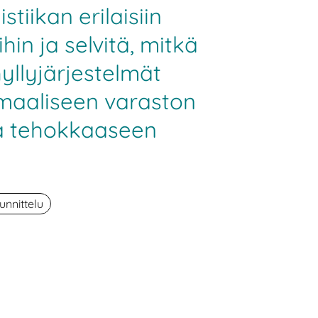
stiikan erilaisiin
hin ja selvitä, mitkä
hyllyjärjestelmät
imaaliseen varaston
ja tehokkaaseen
unnittelu