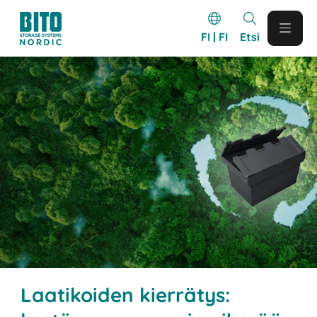
FI | FI
Etsi
Laatikoiden kierrätys: