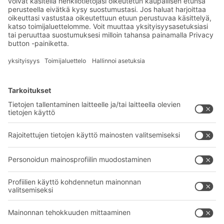
maailmasta
Eksklusiiviset alennukset
Tuoteinnovaatiot
Tilaa uutiskirjeemme
BITO-ratkaisut
Neuvonta & Palvelu
Intralogistiikan ratkaisut
BITO TUOTEKATALOGI
Laatikot ja säiliöt
BITO PROJEKTIOPAS
Hylly- ja varastointiratkaisut
Lataukset
Kuljetusjärjestelmät
Yhteydenottolomake
Palvelumme
Yritys
Follow us
Tietoa meistä