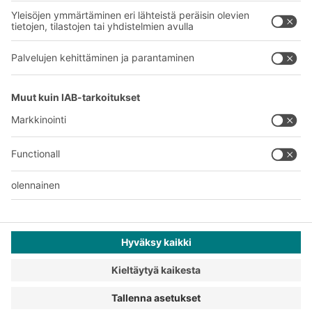
Kansainvälinen verkostomme
Tehtaamme
A
BIT O
F
YOUR LIFE.
+358 1 0324 6510
© 2026 BITO-Lagertechnik Bittmann GmbH
Suunnittelu ja toteutus
+ | LOUIS
INTERNET
Tarjous on tarkoitettu teollisuuden ja kaupan edustajille ja
ammatinharjoittajille ammatti- ja kaupalliseen käyttöön.
Yleiset myynti- ja toimitusehdot
Tietosuojaselvitys
Lakitiedot
Tietosuoja-asetukset