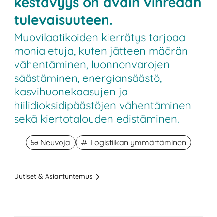
kestävyys on avain vihreään
tulevaisuuteen.
Muovilaatikoiden kierrätys tarjoaa
monia etuja, kuten jätteen määrän
vähentäminen, luonnonvarojen
säästäminen, energiansäästö,
kasvihuonekaasujen ja
hiilidioksidipäästöjen vähentäminen
sekä kiertotalouden edistäminen.
Neuvoja
Logistiikan ymmärtäminen
Uutiset & Asiantuntemus