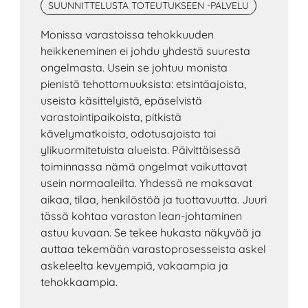
SUUNNITTELUSTA TOTEUTUKSEEN -PALVELU
Monissa varastoissa tehokkuuden
heikkeneminen ei johdu yhdestä suuresta
ongelmasta. Usein se johtuu monista
pienistä tehottomuuksista: etsintäajoista,
useista käsittelyistä, epäselvistä
varastointipaikoista, pitkistä
kävelymatkoista, odotusajoista tai
ylikuormitetuista alueista. Päivittäisessä
toiminnassa nämä ongelmat vaikuttavat
usein normaaleilta. Yhdessä ne maksavat
aikaa, tilaa, henkilöstöä ja tuottavuutta. Juuri
tässä kohtaa varaston lean-johtaminen
astuu kuvaan. Se tekee hukasta näkyvää ja
auttaa tekemään varastoprosesseista askel
askeleelta kevyempiä, vakaampia ja
tehokkaampia.