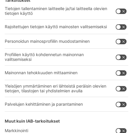
BITO-ratkaisut
Neuvonta & Palvelu
Intralogistiikan ratkaisut
BITO TUOTEKATALOGI
Laatikot ja säiliöt
BITO PROJEKTIOPAS
Hylly- ja varastointiratkaisut
Lataukset
Kuljetusjärjestelmät
Yhteydenottolomake
Palvelumme
Yritys
Follow us
Tietoa meistä
Kansainvälinen verkostomme
Tehtaamme
A
BIT O
F
YOUR LIFE.