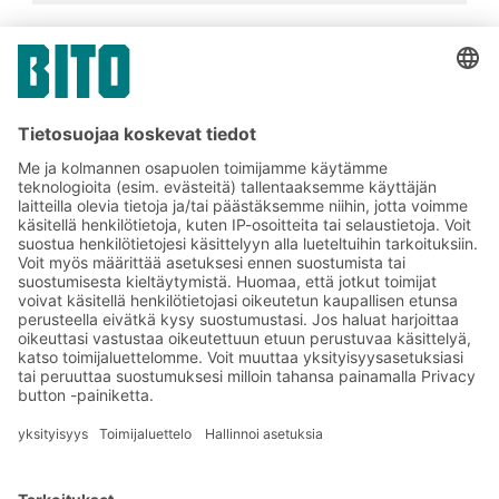
Tilaa BITO-uutiskirjeemme:
Uutisia ja faktoja
varastologistiikan
maailmasta
Eksklusiiviset alennukset
Tuoteinnovaatiot
Tilaa uutiskirjeemme