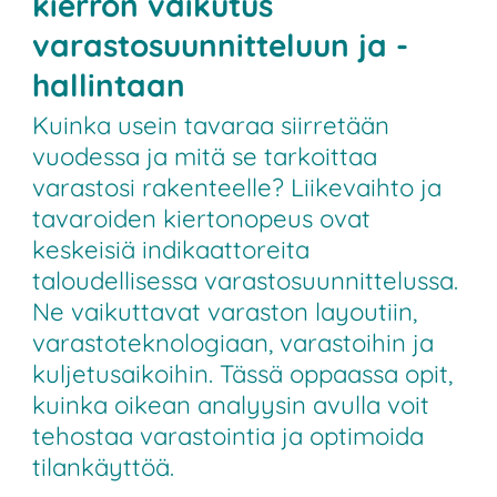
kierron vaikutus
varastosuunnitteluun ja -
hallintaan
Kuinka usein tavaraa siirretään
vuodessa ja mitä se tarkoittaa
varastosi rakenteelle? Liikevaihto ja
tavaroiden kiertonopeus ovat
keskeisiä indikaattoreita
taloudellisessa varastosuunnittelussa.
Ne vaikuttavat varaston layoutiin,
varastoteknologiaan, varastoihin ja
kuljetusaikoihin. Tässä oppaassa opit,
kuinka oikean analyysin avulla voit
tehostaa varastointia ja optimoida
tilankäyttöä.