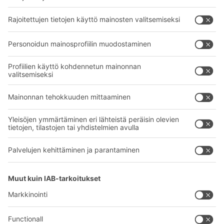
Intralogistiikan ratkaisut
BITO TUOTEKATALOGI
Laatikot ja säiliöt
BITO PROJEKTIOPAS
Hylly- ja varastointiratkaisut
Lataukset
Kuljetusjärjestelmät
Yhteydenottolomake
Palvelumme
Yritys
Follow us
Tietoa meistä
Kansainvälinen verkostomme
Tehtaamme
A
BIT O
F
YOUR LIFE.