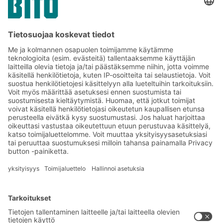
JAA NÄKYMÄ
Linkki
Tilaa BITO-uutiskirjeemme:
Uutisia ja faktoja
varastologistiikan
maailmasta
Eksklusiiviset alennukset
Tuoteinnovaatiot
Tilaa uutiskirjeemme
BITO-ratkaisut
Neuvonta & Palvelu