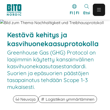
FI | FI
Etsi
Kestävä kehitys ja
kasvihuonekaasuprotokolla
Greenhouse Gas (GHG) Protocol on
laajimmin käytetty kansainvälinen
kasvihuonekaasutasestandardi.
Suorien ja epäsuorien päästöjen
tasapainotus tehdään Scope 1-3
mukaisesti.
Neuvoja
Logistiikan ymmärtäminen