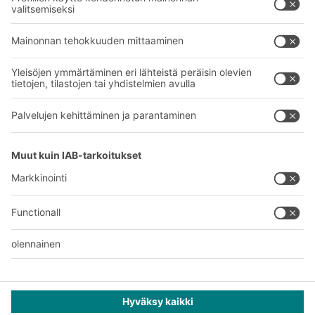
Yritys
Follow us
Tietoa meistä
Kansainvälinen verkostomme
Tehtaamme
A
BIT O
F
YOUR LIFE.
+358 1 0324 6510
© 2026 BITO-Lagertechnik Bittmann GmbH
Suunnittelu ja toteutus
+ | LOUIS
INTERNET
Tarjous on tarkoitettu teollisuuden ja kaupan edustajille ja