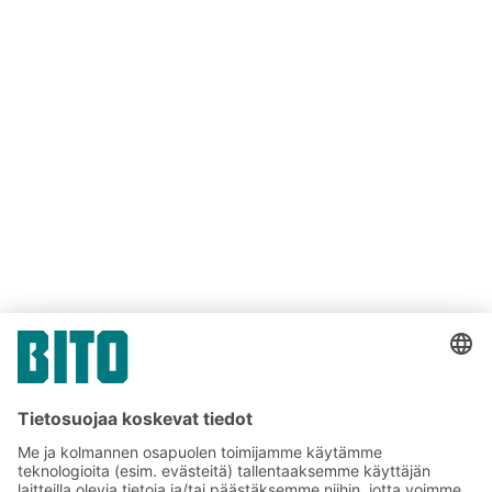
Paikkoja on rajoitetusti joten ilmoittaudu heti,
mutta viimeistään 29.5.2026.
JAA NÄKYMÄ
Tilaa BITO-uutiskirjeemme: