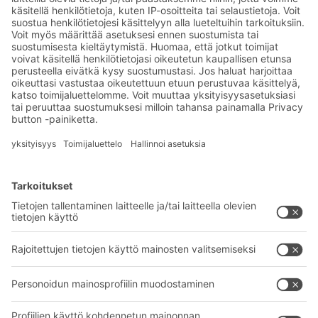
Uutisia ja faktoja
varastologistiikan
maailmasta
Eksklusiiviset alennukset
Tuoteinnovaatiot
Tilaa uutiskirjeemme
BITO-ratkaisut
Neuvonta & Palvelu
Intralogistiikan ratkaisut
BITO TUOTEKATALOGI
Laatikot ja säiliöt
BITO PROJEKTIOPAS
Hylly- ja varastointiratkaisut
Lataukset
Kuljetusjärjestelmät
Yhteydenottolomake
Palvelumme