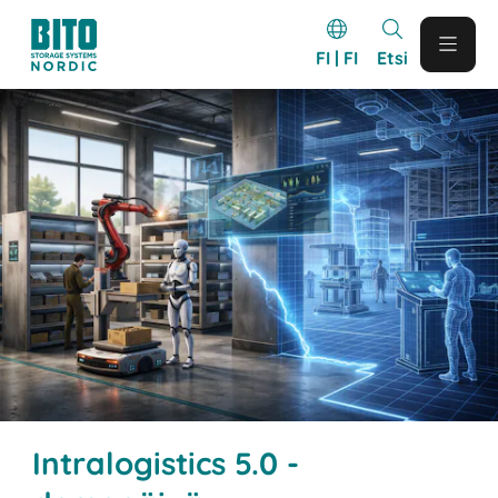
FI | FI
Etsi
Intralogistics 5.0 -