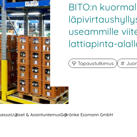
BITO:n kuormal
läpivirtaushylly
useammille viite
lattiapinta-alal
Tapaustutkimus
Juo
ksessa
Uutiset & Asiantuntemus
Getränke Essmann GmbH