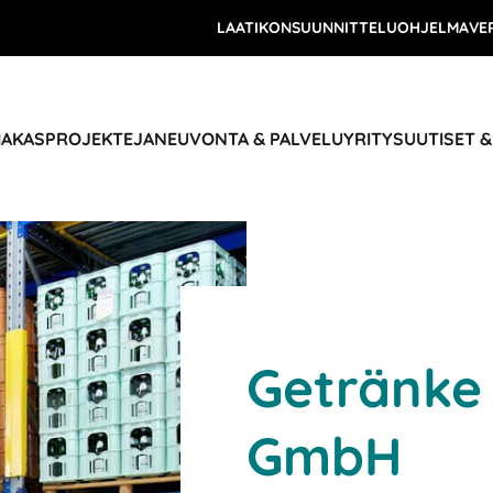
LAATIKONSUUNNITTELUOHJELMA
VE
IAKASPROJEKTEJA
NEUVONTA & PALVELU
YRITYS
UUTISET 
Getränke
GmbH