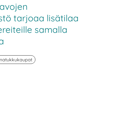
avojen
stö tarjoaa lisätilaa
reiteille samalla
la
matukkukaupat