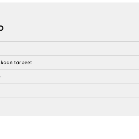
o
akkaan tarpeet
o