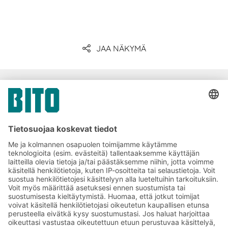
JAA NÄKYMÄ
Yritysviestintä ja media
Tilaa BITO-uutiskirjeemme:
Uutisia ja faktoja
varastologistiikan
maailmasta
Eksklusiiviset alennukset