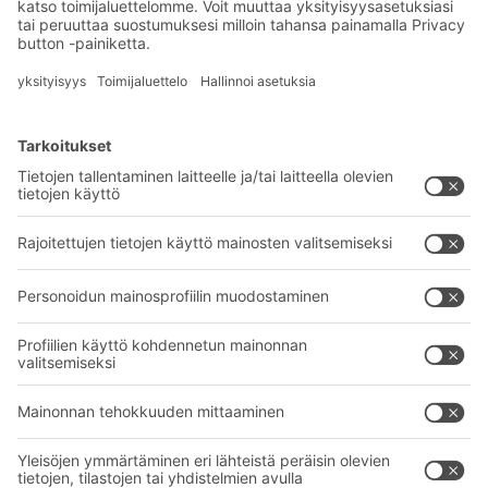
Tuoteinnovaatiot
Tilaa uutiskirjeemme
BITO-ratkaisut
Neuvonta & Palvelu
Intralogistiikan ratkaisut
BITO TUOTEKATALOGI
Laatikot ja säiliöt
BITO PROJEKTIOPAS
Hylly- ja varastointiratkaisut
Lataukset
Kuljetusjärjestelmät
Yhteydenottolomake
Palvelumme
Yritys
Follow us
Tietoa meistä
Kansainvälinen verkostomme
Tehtaamme