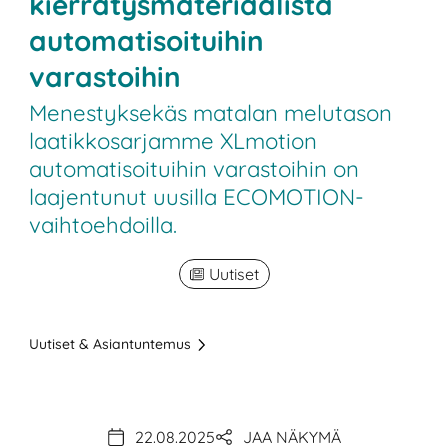
kierrätysmateriaalista
automatisoituihin
varastoihin
Menestyksekäs matalan melutason
laatikkosarjamme XLmotion
automatisoituihin varastoihin on
laajentunut uusilla ECOMOTION-
vaihtoehdoilla.
Uutiset
Uutiset & Asiantuntemus
22.08.2025
JAA NÄKYMÄ