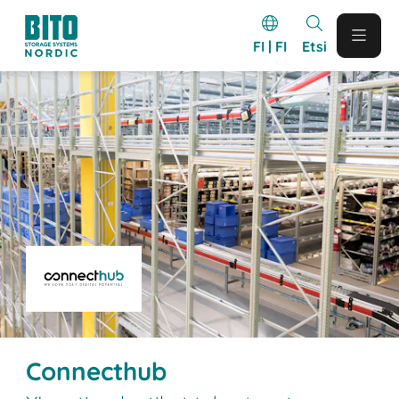
FI | FI
Etsi
Connecthub