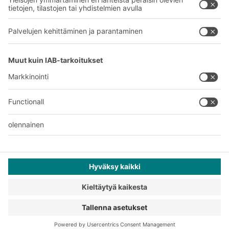
Tehtaamme
A
BIT O
F
YOUR LIFE.
+358 1 0324 6510
© 2026 BITO-Lagertechnik Bittmann GmbH
Suunnittelu ja toteutus
+ | LOUIS
INTERNET
Tarjous on tarkoitettu teollisuuden ja kaupan edustajille ja
ammatinharjoittajille ammatti- ja kaupalliseen käyttöön.
Yleiset myynti- ja toimitusehdot
Tietosuojaselvitys
Lakitiedot
Tietosuoja-asetukset