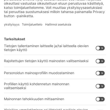
ja keräilykoneille, vedenpoistoreiät,
Eksklusiiviset alennukset
kiinnitysreiät liukuvia väliseiniä varten ja suuri
Tuoteinnovaatiot
tilavuus.
Tilaa uutiskirjeemme
BITO-ratkaisut
Neuvonta & Palvelu
Intralogistiikan ratkaisut
BITO TUOTEKATALOGI
Laatikot ja säiliöt
BITO PROJEKTIOPAS
Hylly- ja varastointiratkaisut
Lataukset
Kuljetusjärjestelmät
Yhteydenottolomake
Palvelumme
Yritys
Follow us
Tietoa meistä
Kansainvälinen verkostomme