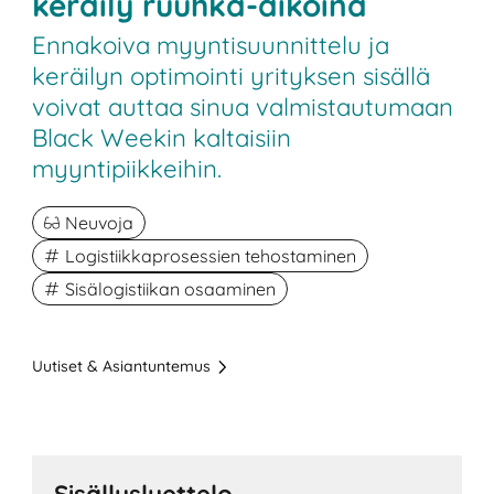
keräily ruuhka-aikoina
Ennakoiva myyntisuunnittelu ja
keräilyn optimointi yrityksen sisällä
voivat auttaa sinua valmistautumaan
Black Weekin kaltaisiin
myyntipiikkeihin.
Neuvoja
Logistiikkaprosessien tehostaminen
Sisälogistiikan osaaminen
Uutiset & Asiantuntemus
Sisällysluettelo