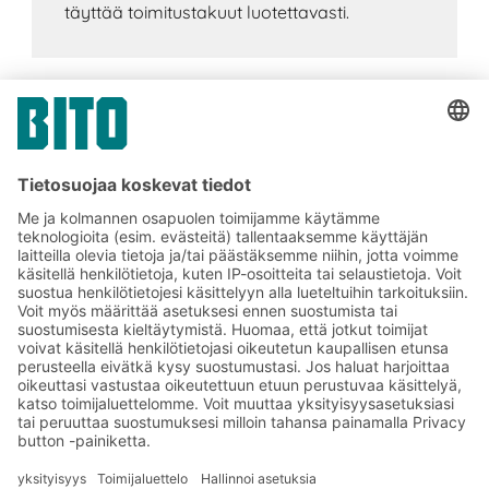
täyttää toimitustakuut luotettavasti.
Tilaa BITO-uutiskirjeemme:
Uutisia ja faktoja
varastologistiikan
maailmasta
Eksklusiiviset alennukset
Tuoteinnovaatiot
Tilaa uutiskirjeemme