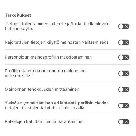
BITO-ratkaisut
Neuvonta & Palvelu
Intralogistiikan ratkaisut
BITO TUOTEKATALOGI
Laatikot ja säiliöt
BITO PROJEKTIOPAS
Hylly- ja varastointiratkaisut
Lataukset
Kuljetusjärjestelmät
Yhteydenottolomake
Palvelumme
Yritys
Follow us
Tietoa meistä
Kansainvälinen verkostomme
Tehtaamme
A
BIT O
F