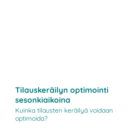
keräilyä
varastojärjestelmät
Tilauskeräilyn optimointi
prosesseja
automatisoida
sesonkiaikoina
Kuinka tilausten keräilyä voidaan
optimoida?