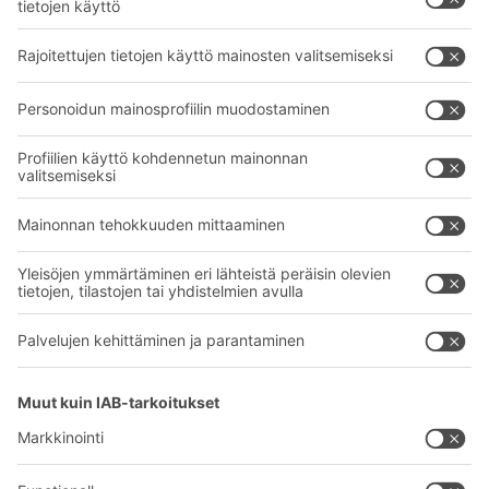
Intralogistiikan ratkaisut
BITO TUOTEKATALOGI
Laatikot ja säiliöt
BITO PROJEKTIOPAS
Hylly- ja varastointiratkaisut
Lataukset
Kuljetusjärjestelmät
Yhteydenottolomake
Palvelumme
Yritys
Follow us
Tietoa meistä
Kansainvälinen verkostomme
Tehtaamme
A
BIT O
F
YOUR LIFE.