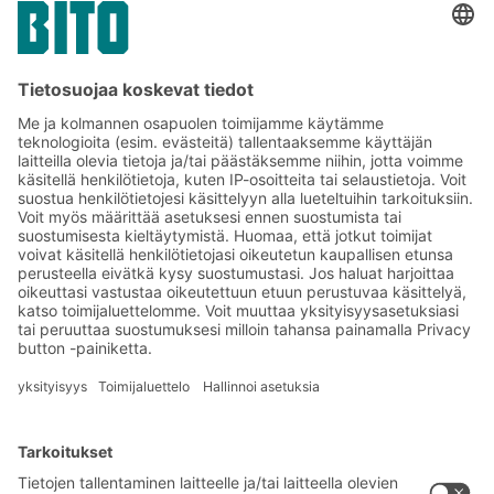
Yritysviestintä ja media
Tilaa BITO-uutiskirjeemme:
Uutisia ja faktoja
varastologistiikan
maailmasta
Eksklusiiviset alennukset
Tuoteinnovaatiot
Tilaa uutiskirjeemme
BITO-ratkaisut
Neuvonta & Palvelu