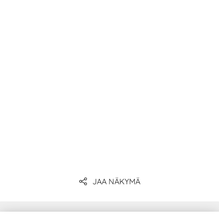
Lue lisää BITO:n eri laatikkojärjestelmistä!
JAA NÄKYMÄ