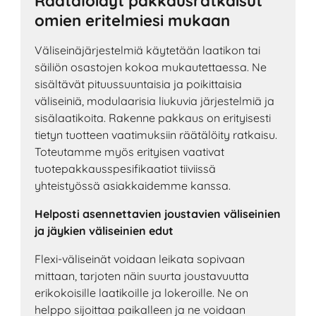
Räätälöidyt pakkausratkaisut
omien eritelmiesi mukaan
Väliseinäjärjestelmiä käytetään laatikon tai
säiliön osastojen kokoa mukautettaessa. Ne
sisältävät pituussuuntaisia ja poikittaisia
väliseiniä, modulaarisia liukuvia järjestelmiä ja
sisälaatikoita. Rakenne pakkaus on erityisesti
tietyn tuotteen vaatimuksiin räätälöity ratkaisu.
Toteutamme myös erityisen vaativat
tuotepakkausspesifikaatiot tiiviissä
yhteistyössä asiakkaidemme kanssa.
Helposti asennettavien joustavien väliseinien
ja jäykien väliseinien edut
Flexi-väliseinät voidaan leikata sopivaan
mittaan, tarjoten näin suurta joustavuutta
erikokoisille laatikoille ja lokeroille. Ne on
helppo sijoittaa paikalleen ja ne voidaan