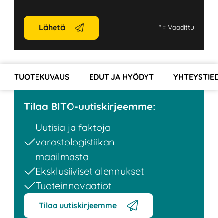
Lähetä
*
= Vaadittu
TUOTEKUVAUS
EDUT JA HYÖDYT
YHTEYSTIE
Tilaa BITO-uutiskirjeemme:
Uutisia ja faktoja
varastologistiikan
maailmasta
Eksklusiiviset alennukset
Tuoteinnovaatiot
Tilaa uutiskirjeemme