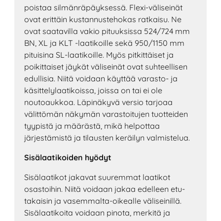
poistaa silmänräpäyksessä. Flexi-väliseinät
ovat erittäin kustannustehokas ratkaisu. Ne
ovat saatavilla vakio pituuksissa 524/724 mm
BN, XL ja KLT -laatikoille sekä 950/1150 mm
pituisina SL-laatikoille. Myös pitkittäiset ja
poikittaiset jäykät väliseinät ovat suhteellisen
edullisia. Niitä voidaan käyttää varasto- ja
käsittelylaatikoissa, joissa on tai ei ole
noutoaukkoa. Läpinäkyvä versio tarjoaa
välittömän näkymän varastoitujen tuotteiden
tyypistä ja määrästä, mikä helpottaa
järjestämistä ja tilausten keräilyn valmistelua.
Sisälaatikoiden hyödyt
Sisälaatikot jakavat suuremmat laatikot
osastoihin. Niitä voidaan jakaa edelleen etu-
takaisin ja vasemmalta-oikealle väliseinillä.
Sisälaatikoita voidaan pinota, merkitä ja