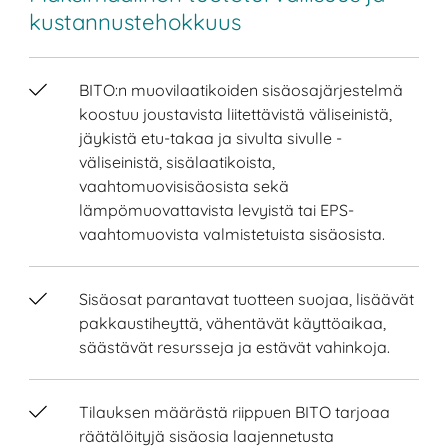
kustannustehokkuus
BITO:n muovilaatikoiden sisäosajärjestelmä
koostuu joustavista liitettävistä väliseinistä,
jäykistä etu-takaa ja sivulta sivulle -
väliseinistä, sisälaatikoista,
vaahtomuovisisäosista sekä
lämpömuovattavista levyistä tai EPS-
vaahtomuovista valmistetuista sisäosista.
Sisäosat parantavat tuotteen suojaa, lisäävät
pakkaustiheyttä, vähentävät käyttöaikaa,
säästävät resursseja ja estävät vahinkoja.
Tilauksen määrästä riippuen BITO tarjoaa
räätälöityjä sisäosia laajennetusta