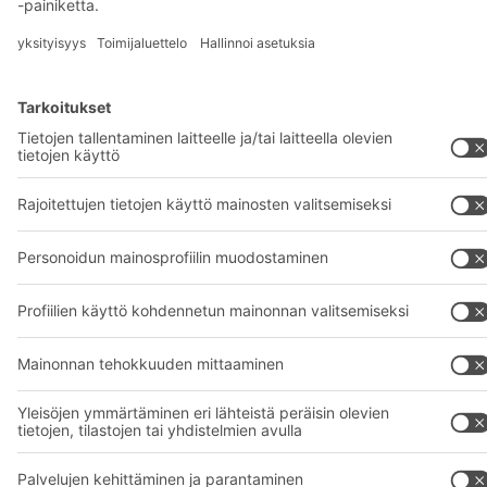
+358 1 0324 6510
© 2026 BITO-Lagertechnik Bittmann GmbH
Suunnittelu ja toteutus
+ | LOUIS
INTERNET
Tarjous on tarkoitettu teollisuuden ja kaupan edustajille ja
ammatinharjoittajille ammatti- ja kaupalliseen käyttöön.
Yleiset myynti- ja toimitusehdot
Tietosuojaselvitys
Lakitiedot
Tietosuoja-asetukset