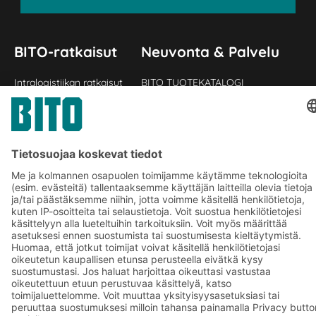
BITO-ratkaisut
Neuvonta & Palvelu
Intralogistiikan ratkaisut
BITO TUOTEKATALOGI
Laatikot ja säiliöt
BITO PROJEKTIOPAS
Hylly- ja varastointiratkaisut
Lataukset
Kuljetusjärjestelmät
Yhteydenottolomake
Palvelumme
Yritys
Follow us
Tietoa meistä
Kansainvälinen verkostomme
Tehtaamme
A
BIT O
F
YOUR LIFE.