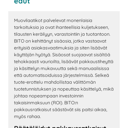
edut
Muovilaatikot palvelevat monenlaisia
tarkoituksia ja ovat ihanteellisia kuljetukseen,
tilausten keräilyyn, varastointiin ja tuotantoon.
BITO on kehittänyt sisäosia, jotka vastaavat
erityisiä asiakasvaatimuksia ja siten lisäävät
käyttäjän hyötyä. Sisäosat suojaavat sisältöä
tehokkaasti vaurioilta, lisäävät pakkaustiheyttä
ja käsittelyn mukavuutta sekä manuaalisissa
että automatisoiduissa järjestelmissä. Selkeä
tuote-erottelu mahdollistaa välittömän
tuotetunnistuksen ja nopeuttaa käsittelyä, mikä
johtaa nopeampaan investoinnin
takaisinmaksuun (ROI). BITO:n
pakkausratkaisut säästävät siis paitsi aikaa,
myös rahaa.