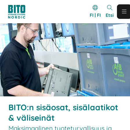
FI | FI
Etsi
BITO:n sisäosat, sisälaatikot
& väliseinät
Maksimaalinen tuoteturvallisuus ja