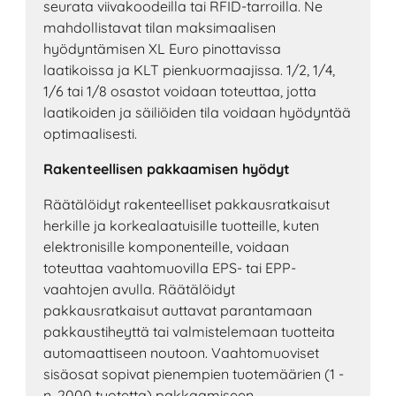
seurata viivakoodeilla tai RFID-tarroilla. Ne
mahdollistavat tilan maksimaalisen
hyödyntämisen XL Euro pinottavissa
laatikoissa ja KLT pienkuormaajissa. 1/2, 1/4,
1/6 tai 1/8 osastot voidaan toteuttaa, jotta
laatikoiden ja säiliöiden tila voidaan hyödyntää
optimaalisesti.
Rakenteellisen pakkaamisen hyödyt
Räätälöidyt rakenteelliset pakkausratkaisut
herkille ja korkealaatuisille tuotteille, kuten
elektronisille komponenteille, voidaan
toteuttaa vaahtomuovilla EPS- tai EPP-
vaahtojen avulla. Räätälöidyt
pakkausratkaisut auttavat parantamaan
pakkaustiheyttä tai valmistelemaan tuotteita
automaattiseen noutoon. Vaahtomuoviset
sisäosat sopivat pienempien tuotemäärien (1 -
n. 2000 tuotetta) pakkaamiseen.