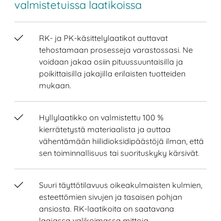
valmistetuissa laatikoissa
RK- ja PK-käsittelylaatikot auttavat
tehostamaan prosesseja varastossasi. Ne
voidaan jakaa osiin pituussuuntaisilla ja
poikittaisilla jakajilla erilaisten tuotteiden
mukaan.
Hyllylaatikko on valmistettu 100 %
kierrätetystä materiaalista ja auttaa
vähentämään hiilidioksidipäästöjä ilman, että
sen toiminnallisuus tai suorituskyky kärsivät.
Suuri täyttötilavuus oikeakulmaisten kulmien,
esteettömien sivujen ja tasaisen pohjan
ansiosta. RK-laatikoita on saatavana
laajassa valikoimassa mittoja.