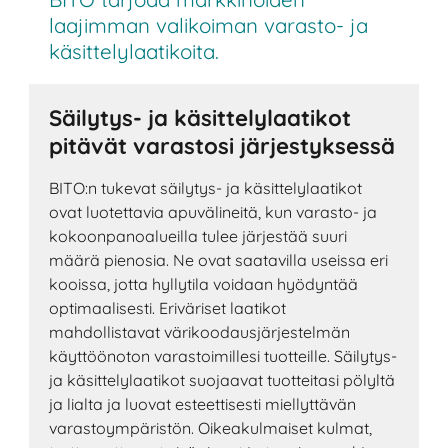
laajimman valikoiman varasto- ja
käsittelylaatikoita.
Säilytys- ja käsittelylaatikot
pitävät varastosi järjestyksessä
BITO:n tukevat säilytys- ja käsittelylaatikot
ovat luotettavia apuvälineitä, kun varasto- ja
kokoonpanoalueilla tulee järjestää suuri
määrä pienosia. Ne ovat saatavilla useissa eri
kooissa, jotta hyllytila voidaan hyödyntää
optimaalisesti. Eriväriset laatikot
mahdollistavat värikoodausjärjestelmän
käyttöönoton varastoimillesi tuotteille. Säilytys-
ja käsittelylaatikot suojaavat tuotteitasi pölyltä
ja lialta ja luovat esteettisesti miellyttävän
varastoympäristön. Oikeakulmaiset kulmat,