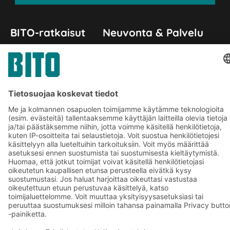
BITO-ratkaisut
Neuvonta & Palvelu
Intralogistiikan ratkaisut
BITO TUOTEKATALOGI
Laatikot ja säiliöt
BITO PROJEKTIOPAS
Hylly- ja varastointiratkaisut
Lataukset
Kuljetusjärjestelmät
Yhteydenottolomake
Palvelumme
Yritys
Follow us
Tietoa meistä
Kansainvälinen verkostomme
Tehtaamme
A
BIT O
F
YOUR LIFE.