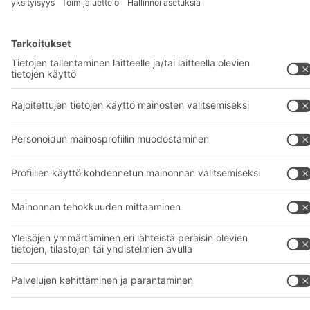
+358 1 0324 6510
© 2026 BITO-Lagertechnik Bittmann GmbH
Suunnittelu ja toteutus
+ | LOUIS
INTERNET
Tarjous on tarkoitettu teollisuuden ja kaupan edustajille ja
ammatinharjoittajille ammatti- ja kaupalliseen käyttöön.
Yleiset myynti- ja toimitusehdot
Tietosuojaselvitys
Lakitiedot
Tietosuoja-asetukset