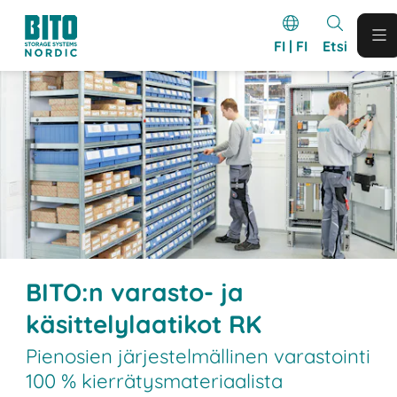
FI | FI
Etsi
BITO:n varasto- ja
käsittelylaatikot RK
Pienosien järjestelmällinen varastointi
100 % kierrätysmateriaalista