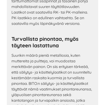
tarttumattomat sisäpinnat ja tasainen pohja
mahdollistavat suuren täyttötilavuuden.
Laatikot ovat saatavilla RK- tai PK-malleina.
PK-laatikko on edullinen vaihtoehto. Se on
saatavilla myös läpinäkyvänä versiona.
Turvallista pinontaa, myös
täyteen lastattuna
Suurikin määrä pieniä metalliosia, kuten
muttereita ja pultteja, voi muodostaa
merkittävän painon. On siis erityisen tärkeää,
että säilytys- ja käsittelylaatikot on suunniteltu
kestämään raskaita kuormia ja turvallista
pinontaa. BITO:n säilytys- ja käsittelylaatikot
täyttävät nämä vaatimukset pinontareunansa,
yläpuolisen pinontareunansa sekä
kantotangon ja turvapalkin ansiosta, jotka