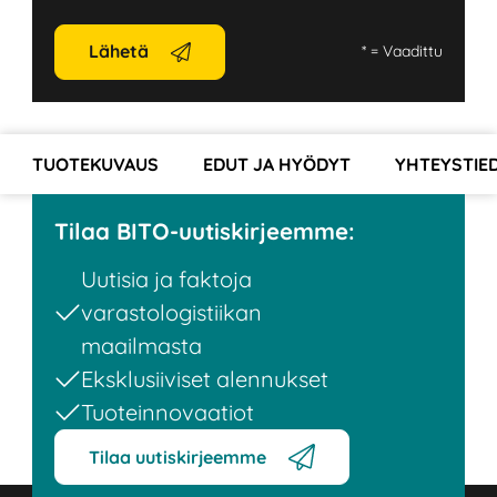
Lähetä
*
= Vaadittu
TUOTEKUVAUS
EDUT JA HYÖDYT
YHTEYSTIE
Tilaa BITO-uutiskirjeemme:
Uutisia ja faktoja
varastologistiikan
maailmasta
Eksklusiiviset alennukset
Tuoteinnovaatiot
Tilaa uutiskirjeemme