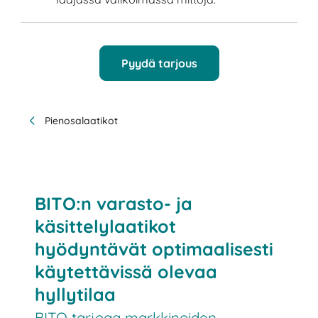
Pyydä tarjous
Pienosalaatikot
BITO:n varasto- ja
käsittelylaatikot
hyödyntävät optimaalisesti
käytettävissä olevaa
hyllytilaa
BITO tarjoaa markkinoiden