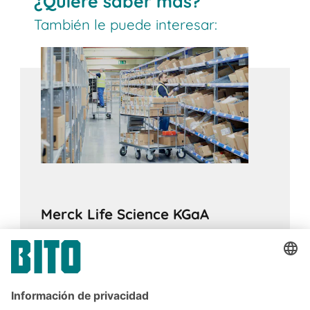
¿Quiere saber más?
Los sistemas de almacenamiento dinámico de
También le puede interesar:
cajas son ideales para productos con una
rotación rápida y media y permiten altas
velocidades de preparación de pedidos que
pueden aumentarse aún más mediante la
automatización. El principio FIFO garantiza el
cumplimiento de las fechas de caducidad,
especialmente en las industrias alimentaria y
farmacéutica.
Merck Life Science KGaA
17.02.2024
ESTUDIO DE UN CASO
El sistema de estanterías dinámicas para
cajas de BITO duplica el número de
posiciones de almacenamiento en el mismo