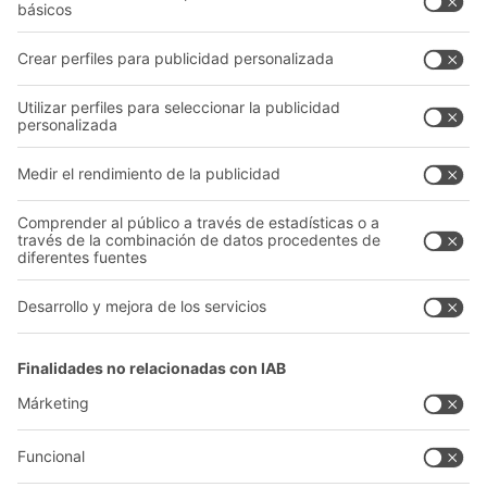
Asesoramiento y servicio
Empresa
Catálogo General
Quiénes somos
Documentos para descargar
Nuestra red global
Formulario de contacto
Centros de producción
Follow us
A
BIT O
F
YOUR LIFE.
+34 93 557 10 20
© 2026 BITO-Lagertechnik Bittmann GmbH