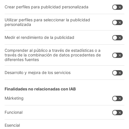
Documentos para descargar
Nuestra red global
Formulario de contacto
Centros de producción
Follow us
A
BIT O
F
YOUR LIFE.
+34 93 557 10 20
© 2026 BITO-Lagertechnik Bittmann GmbH
Diseño y realización
+ | LOUIS
INTERNET
Esta oferta está destinada a la industria, la artesanía, el
comercio y las profesiones liberales para su uso en actividades