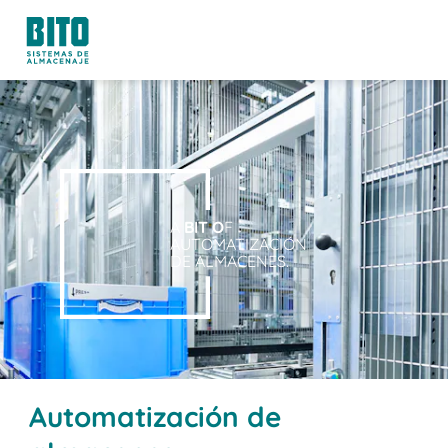
A
BIT O
F
AUTOMATIZACIÓN
DE ALMACENES.
Automatización de