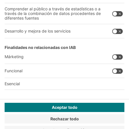
A
BIT O
F
YOUR LIFE.
+34 93 557 10 20
© 2026 BITO-Lagertechnik Bittmann GmbH
Diseño y realización
+ | LOUIS
INTERNET
Esta oferta está destinada a la industria, la artesanía, el
comercio y las profesiones liberales para su uso en actividades
independientes, profesionales o comerciales.
Condiciones de montaje
Condiciones generales de venta y suministro
Declaración de privacidad
Aviso Legal