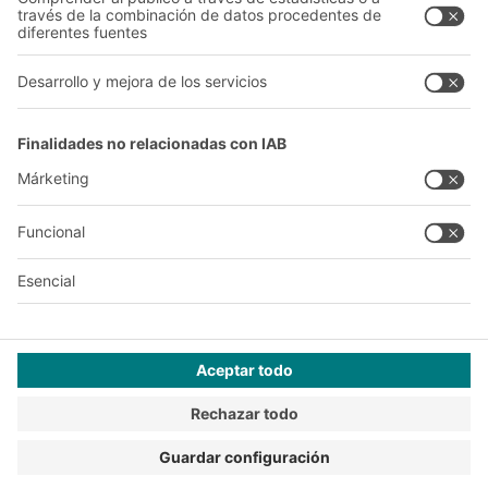
A
BIT O
F
YOUR LIFE.
+34 93 557 10 20
© 2026 BITO-Lagertechnik Bittmann GmbH
Diseño y realización
+ | LOUIS
INTERNET
Esta oferta está destinada a la industria, la artesanía, el
comercio y las profesiones liberales para su uso en actividades
independientes, profesionales o comerciales.
Condiciones de montaje
Condiciones generales de venta y suministro
Declaración de privacidad
Aviso Legal
Configuración de privacidad