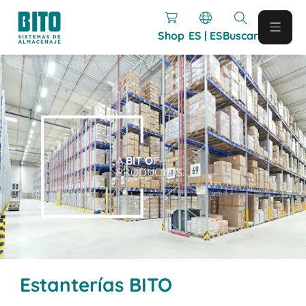
Shop
ES | ES
Buscar
A
BIT O
F
PRODUCTOS.
Estanterías BITO