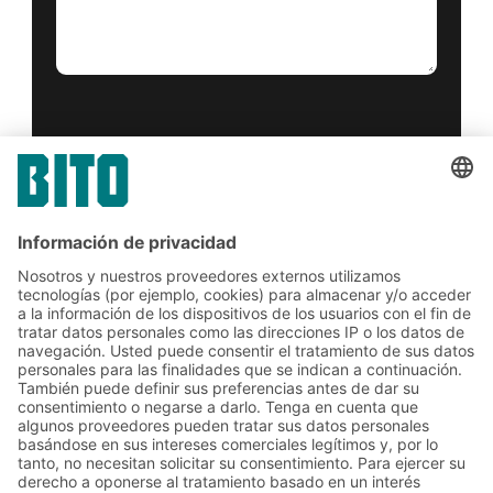
Sí, he leído y acepto el
condiciones del servicio
.
*
Friendly Captcha
Enviar
*
= Requerido