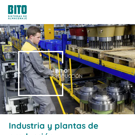
A
BIT O
F
PRODUCCIÓN
Industria y plantas de