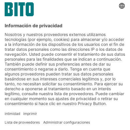
Sí, he leído y acepto el
condiciones del servicio
.
*
Friendly Captcha
Enviar
*
= Requerido
Soluciones
Soluciones intralogísticas