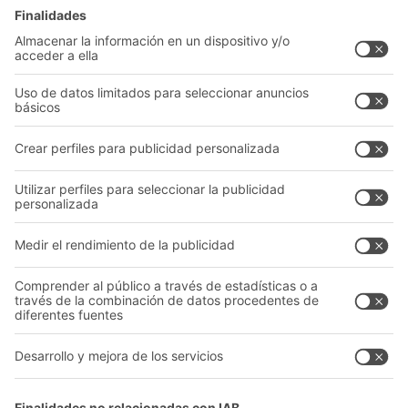
Cajas y contenedores
Sistemas de estanterías
Sistemas de transporte
Nuestros servicios
Asesoramiento y servicio
Empresa
Catálogo General
Quiénes somos
Documentos para descargar
Nuestra red global
Formulario de contacto
Centros de producción
Follow us
A
BIT O
F
YOUR LIFE.