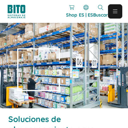
Shop
ES | ES
Buscar
A
BIT O
F
EFICIENCIA
Soluciones de