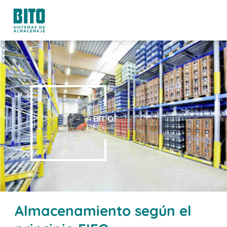
A
BIT O
F
FIFO.
Almacenamiento según el