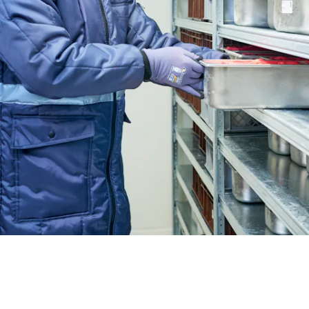
BIT O