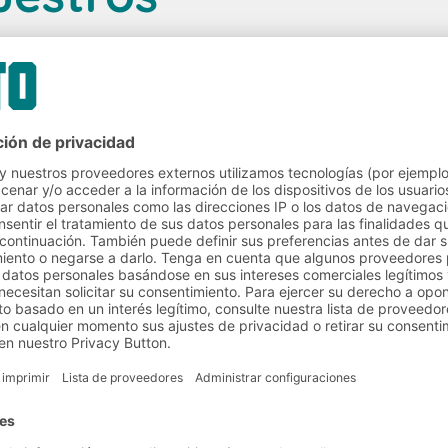
e
a cada
y a cada
Muchos de ellos llevan
clientes incluye
muchas más de otras