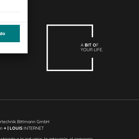
A
BIT O
F
YOUR LIFE.
rtechnik Bittmann GmbH
ón
+ | LOUIS
INTERNET