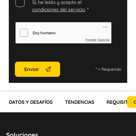
Sí, he leído y acepto el
condiciones del servicio
.
*
Friendly Captcha
Enviar
*
= Requerido
DATOS Y DESAFÍOS
TENDENCIAS
REQUISITOS
C
Soluciones