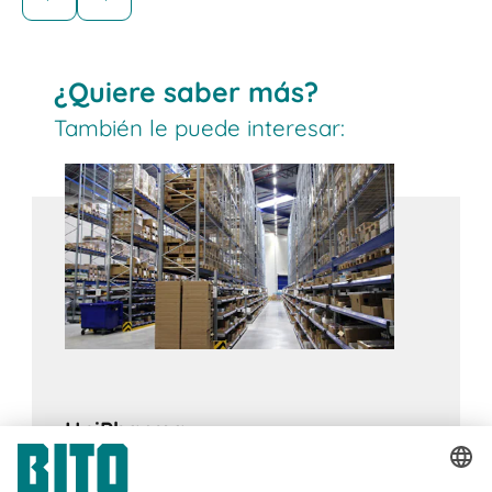
Estanterías dinámicas BITO para
cajas
¿Quiere saber más?
Los sistemas de almacenamiento dinámico de
También le puede interesar:
cajas son ideales para productos con una
rotación rápida y media y permiten altas
velocidades de preparación de pedidos que
pueden aumentarse aún más mediante la
automatización. El principio FIFO garantiza el
cumplimiento de las fechas de caducidad,
especialmente en las industrias alimentaria y
farmacéutica.
UniPharma
17.02.2024
ESTUDIO DE UN CASO