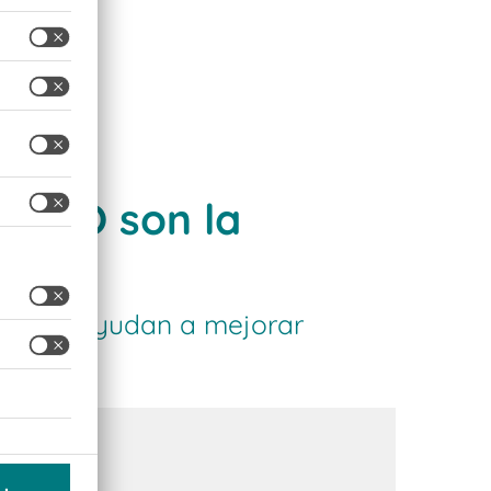
e BITO son la
 que le ayudan a mejorar