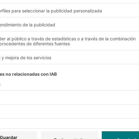
e la automatización
ciones intralogísticas d
ta
tralogísticas perfectamente adaptadas
costes