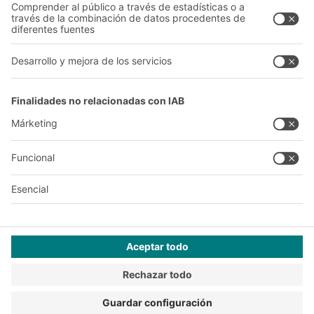
A
BIT O
F
YOUR LIFE.
+34 93 557 10 20
© 2026 BITO-Lagertechnik Bittmann GmbH
Diseño y realización
+ | LOUIS
INTERNET
Esta oferta está destinada a la industria, la artesanía, el
comercio y las profesiones liberales para su uso en actividades
independientes, profesionales o comerciales.
Condiciones de montaje
Condiciones generales de venta y suministro
Declaración de privacidad
Aviso Legal
Configuración de privacidad