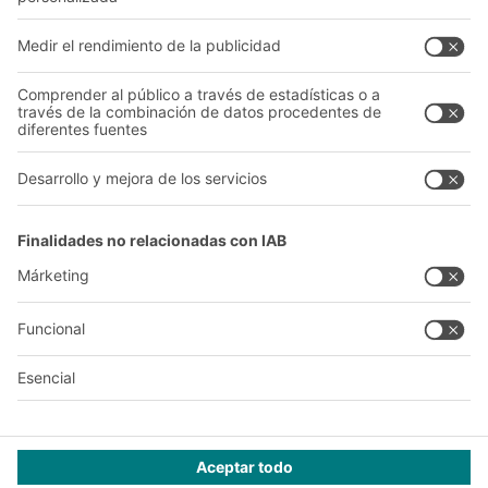
Follow us
A
BIT O
F
YOUR LIFE.
+34 93 557 10 20
© 2026 BITO-Lagertechnik Bittmann GmbH
Diseño y realización
+ | LOUIS
INTERNET
Esta oferta está destinada a la industria, la artesanía, el
comercio y las profesiones liberales para su uso en actividades
independientes, profesionales o comerciales.