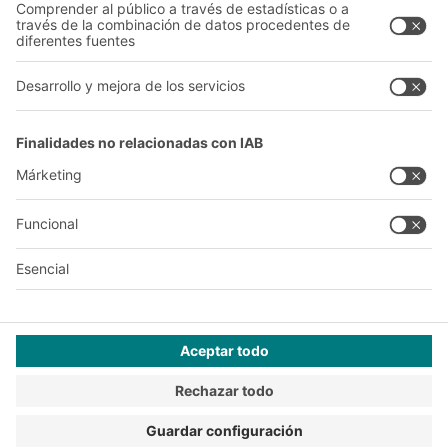
A
BIT O
F
YOUR LIFE.
+34 93 557 10 20
© 2026 BITO-Lagertechnik Bittmann GmbH
Diseño y realización
+ | LOUIS
INTERNET
Esta oferta está destinada a la industria, la artesanía, el
comercio y las profesiones liberales para su uso en actividades
independientes, profesionales o comerciales.
Condiciones de montaje
Condiciones generales de venta y suministro
Declaración de privacidad
Aviso Legal
Configuración de privacidad