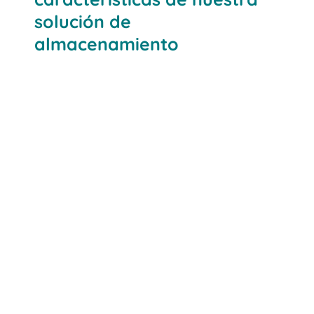
solución de
almacenamiento
En la zona de productos acabados, zona
con estantes de 2.500 mm de altura
Estanterías de picking y escaleras
especiales con guías a lo largo de ellas
para alcanzar la máxima altura (3.500
mm), aumentando la capacidad de
almacenamiento en un 40%.