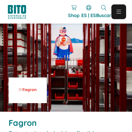
Shop
ES | ES
Buscar
Fagron