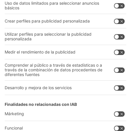
Asesoramiento y servicio
Empresa
Catálogo General
Quiénes somos
Documentos para descargar
Nuestra red global
Formulario de contacto
Centros de producción
Follow us
A
BIT O
F
YOUR LIFE.
+34 93 557 10 20