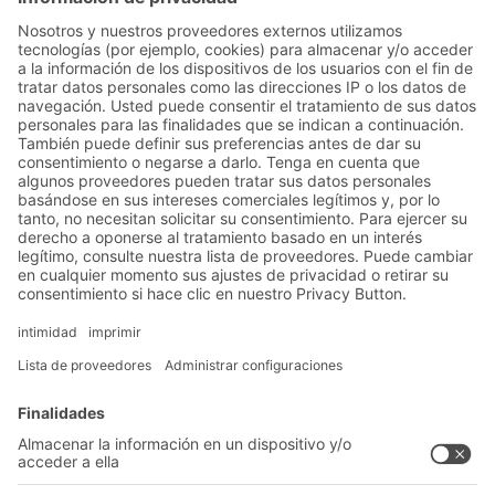
Soluciones para cargas unitarias
Estanterías de baldas BITO
Las estanterías de baldas, con montaje sin
tornillos BITO son fáciles de montar,
personalizables y versátiles. Son ideales para
almacenar artículos individuales y unidades de
Soluciones
carga que se pueden manipular manualmente.
Las estanterías de baldas están disponibles con
Soluciones intralogísticas
diferentes capacidades de carga y se pueden
Cajas y contenedores
utilizar para archivar, para suministrar
Sistemas de estanterías
mercancías en estaciones de montaje y en
Sistemas de transporte
entornos de producción, o como estructura de
soporte para entreplantas.
Nuestros servicios